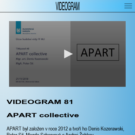
VIDEOGRAM 81
APART collective
APART byl založen v roce 2012 a tvoří ho Denis Kozerawski,
Peter Sit, Magda Scheryová a Andrej Žabkay.