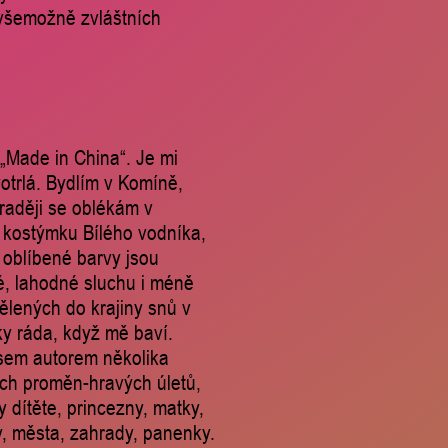
 všemožně zvláštních
„Made in China“. Je mi
votrlá. Bydlím v Komíně,
raději se oblékám v
 kostýmku Bílého vodníka,
 oblíbené barvy jsou
é, lahodné sluchu i méně
ělených do krajiny snů v
ky ráda, když mě baví.
Jsem autorem několika
ch proměn-hravých úletů,
 dítěte, princezny, matky,
ky, města, zahrady, panenky.