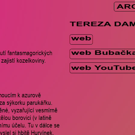
AR
TEREZA DA
web
utí fantasmagorických
web Bubačk
ajistí kozelkoviny.
web YouTub
dmoucím k azurově
 za sýkorku parukářku.
ěné, vyzařující vesmírně
ělou borovici (v latině
ímu účelu. Tu v dálce se
slel si hbitě Hurvínek.