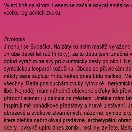
Vylezl líně na strom. Lesem se začala ozývat směsice
vcelku legračních zvuků.
Životopis
Jmenuji se Bubačka. Na zátylku mám masitě vyraženo 
zhruba devět let (už tři roky), za tu dobu jsem značně 
odtud vyrážím na svý průzkumnický cesty po okolí. Nej
syntetickou leopardí kožešinu. Občas se převlékám do
někdy zase supluju Frídu kakao dnes Lídu malkao. Mé
všechny. Ráda poslouchám zvuky rytmické i nerytmick
libé. Nejraději mám náhodně objevené skřeky lidí převt
přírodní scenerii u dálnice za městem. Umělce mám ta
Inspirují mě pohádkové představy a hravé ulétávání. 
obrazově a zvukově ztvárněných, názorně, symbolický
které zlehka nabrnkávají pradávné, archetypální obrazy
dcery, lovkyně upírů dnes zombí, rostliny, zvířete, lás