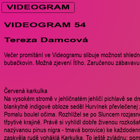
VIDEOGRAM
VIDEOGRAM 54
Tereza Damcová
Večer promítání ve Videogramu slibuje možnost shledn
bubačkovin. Možná zjevení Ítího. Zaručenou zábavavu z
Červená karkulka
Na vysokém stromě v jehličnatém jehličí pichlavě se 
blankytně indigové obloze seděl Hurvínek převlečenej
Pomalu boulel očima. Rozhlížel se po Sluncem rozjasn
třpytivé krajině. Právě si vyhlídl dobře živenou rozkošat
nazývanou pinus nigra - tmavá borovice) ke každodenn
zaskvěla rudě voháklá Karkulka. To ještě zvládnu: pomy