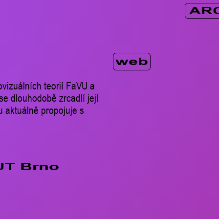
AR
web
vizuálních teorií FaVU a
se dlouhodobě zrcadlí její
u aktuálně propojuje s
UT Brno