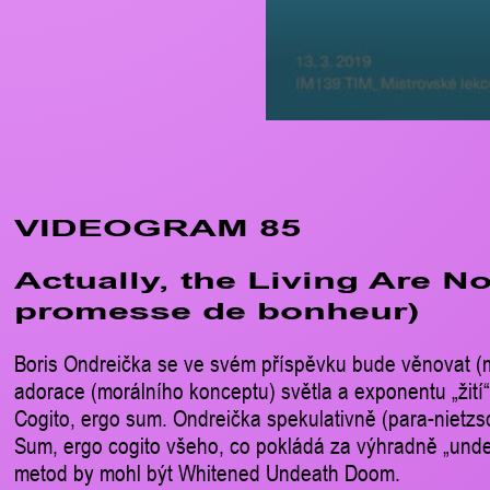
VIDEOGRAM 85
Actually, the Living Are No
promesse de bonheur)
Boris Ondreička se ve svém příspěvku bude věnovat (m
adorace (morálního konceptu) světla a exponentu „žití
Cogito, ergo sum. Ondreička spekulativně (para-nietz
Sum, ergo cogito všeho, co pokládá za výhradně „unde
metod by mohl být Whitened Undeath Doom.