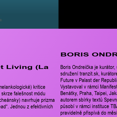
BORIS OND
Boris Ondreička je kurátor, 
t Living (La
sdružení tranzit.sk, kurát
Future v Palast der Republ
Vystavoval v rámci Manife
elankologické) kritice
Benátky, Praha, Taipei, Jak
“ skrze falešnost módu
autorem sbírky textů Spevní
scheánsky) navrhuje prizma
působí v rámci instituce TB
ad“. Jednou z efektivních
pravidelně přispívá do měsí