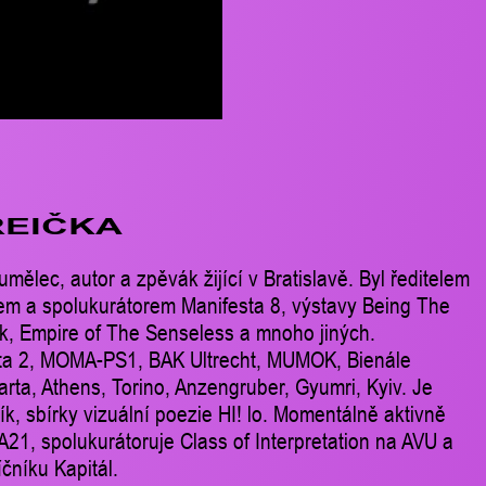
REIČKA
umělec, autor a zpěvák žijící v Bratislavě. Byl ředitelem
orem a spolukurátorem Manifesta 8, výstavy Being The
ik, Empire of The Senseless a mnoho jiných.
sta 2, MOMA-PS1, BAK Ultrecht, MUMOK, Bienále
arta, Athens, Torino, Anzengruber, Gyumri, Kyiv. Je
k, sbírky vizuální poezie HI! lo. Momentálně aktivně
A21, spolukurátoruje Class of Interpretation na AVU a
čníku Kapitál.