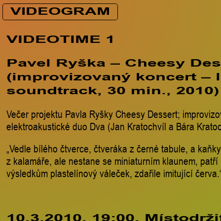
VIDEOGRAM
VIDEOTIME 1
Pavel Ryška – Cheesy Des
(improvizovaný koncert – l
soundtrack, 30 min., 2010)
Večer projektu Pavla Ryšky Cheesy Dessert; improviz
elektroakustické duo Dva (Jan Kratochvíl a Bára Kratoc
„Vedle bílého čtverce, čtveráka z černé tabule, a kaňky
z kalamáře, ale nestane se miniaturním klaunem, patří 
výsledkům plastelínový váleček, zdařile imitující červa.“
10.3.2010, 19:00, Místodrži