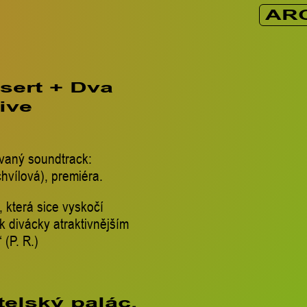
AR
sert + Dva
ive
ovaný soundtrack:
hvílová), premiéra.
, která sice vyskočí
k divácky atraktivnějším
 (P. R.)
telský palác,