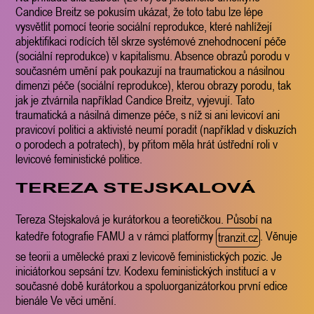
Candice Breitz se pokusím ukázat, že toto tabu lze lépe
vysvětlit pomocí teorie sociální reprodukce, které nahlížejí
abjektifikaci rodících těl skrze systémové znehodnocení péče
(sociální reprodukce) v kapitalismu. Absence obrazů porodu v
současném umění pak poukazují na traumatickou a násilnou
dimenzi péče (sociální reprodukce), kterou obrazy porodu, tak
jak je ztvárnila například Candice Breitz, vyjevují. Tato
traumatická a násilná dimenze péče, s níž si ani levicoví ani
pravicoví politici a aktivisté neumí poradit (například v diskuzích
o porodech a potratech), by přitom měla hrát ústřední roli v
levicové feministické politice.
TEREZA STEJSKALOVÁ
Tereza Stejskalová je kurátorkou a teoretičkou. Působí na
katedře fotografie FAMU a v rámci platformy
. Věnuje
tranzit.cz
se teorii a umělecké praxi z levicově feministických pozic. Je
iniciátorkou sepsání tzv. Kodexu feministických institucí a v
současné době kurátorkou a spoluorganizátorkou první edice
bienále Ve věci umění.