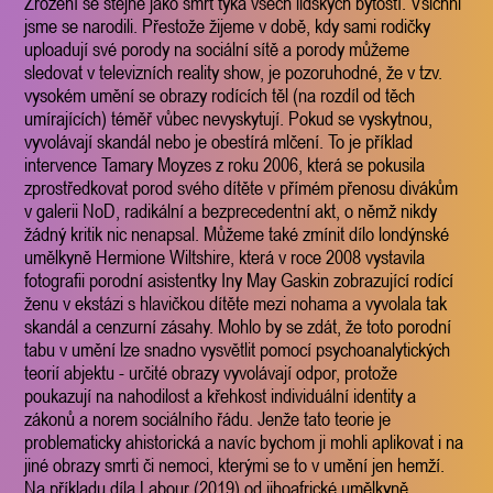
Zrození se stejně jako smrt týká všech lidských bytostí. Všichni
jsme se narodili. Přestože žijeme v době, kdy sami rodičky
uploadují své porody na sociální sítě a porody můžeme
sledovat v televizních reality show, je pozoruhodné, že v tzv.
vysokém umění se obrazy rodících těl (na rozdíl od těch
umírajících) téměř vůbec nevyskytují. Pokud se vyskytnou,
vyvolávají skandál nebo je obestírá mlčení. To je příklad
intervence Tamary Moyzes z roku 2006, která se pokusila
zprostředkovat porod svého dítěte v přímém přenosu divákům
v galerii NoD, radikální a bezprecedentní akt, o němž nikdy
žádný kritik nic nenapsal. Můžeme také zmínit dílo londýnské
umělkyně Hermione Wiltshire, která v roce 2008 vystavila
fotografii porodní asistentky Iny May Gaskin zobrazující rodící
ženu v ekstázi s hlavičkou dítěte mezi nohama a vyvolala tak
skandál a cenzurní zásahy. Mohlo by se zdát, že toto porodní
tabu v umění lze snadno vysvětlit pomocí psychoanalytických
teorií abjektu - určité obrazy vyvolávají odpor, protože
poukazují na nahodilost a křehkost individuální identity a
zákonů a norem sociálního řádu. Jenže tato teorie je
problematicky ahistorická a navíc bychom ji mohli aplikovat i na
jiné obrazy smrti či nemoci, kterými se to v umění jen hemží.
Na příkladu díla Labour (2019) od jihoafrické umělkyně