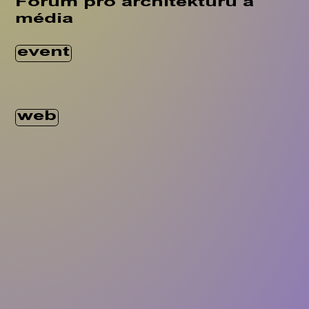
Fórum pro architekturu a
média
event
web