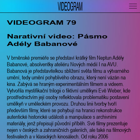
VIDEOGRAM 79
Narativní video: Pásmo
Adély Babanové
V brněnské premiéře se představí krátký film Neptun Adély
Babanové, absolventky ateliéru Nových médií I na AVU.
Babanová je představitelkou sblížení světa filmu a výtvarného
umění, tedy umění pohyblivého obrazu, který není vázán na
kina. Zabývá se hraným experimentálním filmem a videem.
Vytvořila mystifikační trilogii o fiktivní umělkyni Evě Weber, kde
prostřednictvím její osoby reflektovala problematiku postavení
umělkyň v uměleckém provozu. Druhou linii tvorby tvoří
především filmy, které se pohybují na hranici rekonstrukce
autentické historické události a manipulace s archivními
materiály, jenž přepisují původní příběh. Své filmy prezentuje
nejen v českých a zahraničních galeriích, ale také na filmových
festivalech a v klasických kinosálech. Od roku 2006